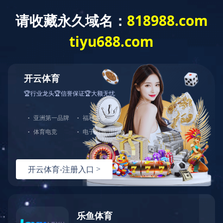
语言选择：
导航菜单
导
航
菜
厂房相册
单
EPS泡沫生产车间
泡沫成品仓库