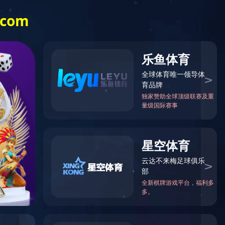
语言选择：
赖先生 18617264426
(微信同号)
留言
联系我们
常见问题