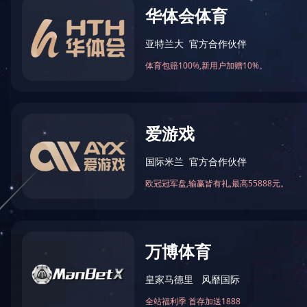
产品展示
泡
+
泡沫箱规格表
+
泡沫箱
+
模具成型泡沫
+
免模加工泡沫
+
灰色泡沫包装
+
黑色泡沫包装
+
泡沫板材
+
泡沫颗粒
EP