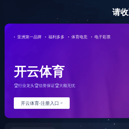
欢迎光临开云线上登录-开云(中国)官方网站！
开云线上登录-开云(中国)
关于我们
泡沫箱表